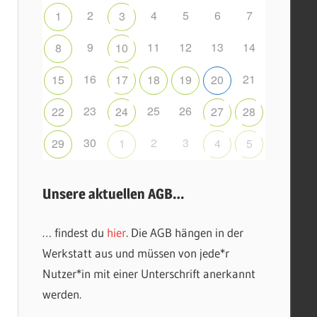
2
4
5
6
7
1
3
9
11
12
13
14
8
10
16
21
15
17
18
19
20
23
25
26
22
24
27
28
30
2
3
29
1
4
5
Unsere aktuellen AGB…
… findest du
hier
. Die AGB hängen in der
Werkstatt aus und müssen von jede*r
Nutzer*in mit einer Unterschrift anerkannt
werden.