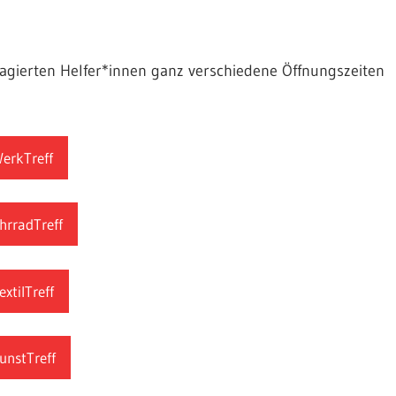
agierten Helfer*innen ganz verschiedene Öffnungszeiten
erkTreff
hrradTreff
extilTreff
unstTreff