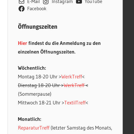
E-Mail
Instagram
YouTube
Facebook
Öffnungszeiten
Hier
findest du die Anmeldung zu den
einzelnen Öffnungszeiten.
Wöchentlich:
Montag 18-20 Uhr >
WerkTreff
<
Dienstag 18-20 Uhr >
WerkTreff
<
(Sommerpause)
Mittwoch 18-21 Uhr >
TextilTreff
<
Monatlich:
ReparaturTreff
(letzter Samstag des Monats,