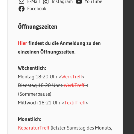
E-Mail
Instagram
YouTube
Facebook
Öffnungszeiten
Hier
findest du die Anmeldung zu den
einzelnen Öffnungszeiten.
Wöchentlich:
Montag 18-20 Uhr >
WerkTreff
<
Office 365
Outlook Live
Dienstag 18-20 Uhr >
WerkTreff
<
(Sommerpause)
Mittwoch 18-21 Uhr >
TextilTreff
<
Monatlich:
ReparaturTreff
(letzter Samstag des Monats,