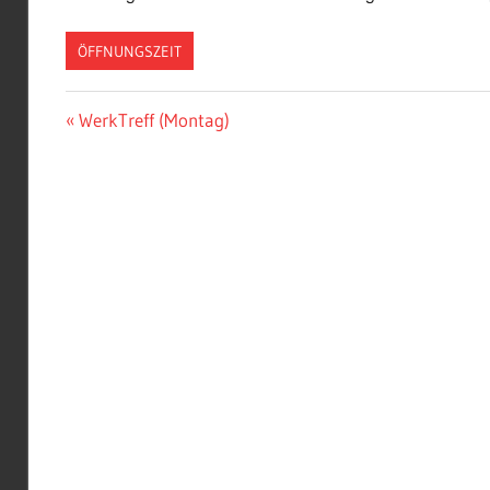
ÖFFNUNGSZEIT
Beitragsnavigation
Vorheriger
WerkTreff (Montag)
Beitrag: