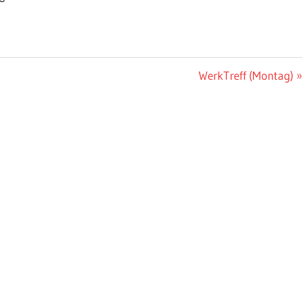
Nächster
WerkTreff (Montag)
Beitrag: