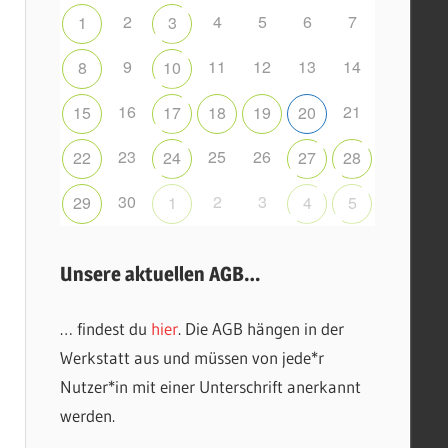
2
4
5
6
7
1
3
9
11
12
13
14
8
10
16
21
15
17
18
19
20
23
25
26
22
24
27
28
30
2
3
29
1
4
5
Unsere aktuellen AGB…
… findest du
hier
. Die AGB hängen in der
Werkstatt aus und müssen von jede*r
Nutzer*in mit einer Unterschrift anerkannt
werden.